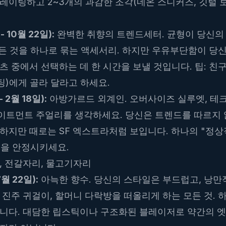
레이팅하고 2~3개의 과감한 조각(네온 스니커즈, 깃털 
 10월 22일):
완벽한 취향의 트렌드세터. 균형이 당신의
 모든 것을 하나로 묶는 액세서리. 하지만 우유부단함이 
츠 중에서 선택하는 데 한 시간을 보낼 것입니다. 팁: 친
팅
)에게 골라 달라고 하세요.
 2월 18일):
아방가르드 외계인. 오버사이즈 실루엣, 테크
이트먼트 주얼리를 생각하세요. 당신은 트렌드를 따르지 
하지만 때로는 SF 엑스트라처럼 보입니다. 하나의 "정상적
룩을 안정시키세요.
, 전갈자리, 물고기자리
7월 22일):
아늑한 향수. 당신의 스타일은 부드럽고, 낭만
 진주 귀걸이, 할머니 다락방을 떠올리게 하는 모든 것. 
습니다. 대담한 립스틱이나 구조화된 블레이저로 약간의 