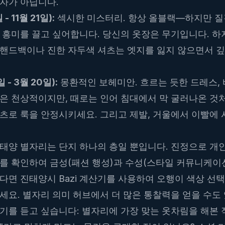
둔자가 아닙니다.
- 11월 21일):
섹시한 미스터리. 항상 올블랙—하지만 질감:
 흥미를 끌고 싶어합니다. 당신의 옷장은 무기입니다. 
 핸드백이나 진한 자두색 셔츠는 엣지를 잃지 않으면서 깊
 - 3월 20일):
몽환적인 보헤미안. 흐르는 듯한 드레스, 
은 천상적이지만, 때로는 인어 침대에서 막 굴러나온 것
츠로 룩을 안정시키세요. 그리고 제발, 거울에서 이빨에
 태양 별자리는 단지 하나의 층일 뿐입니다. 진정으로 개
를 확인하여 금성(패션 행성)과 수성(스타일 커뮤니케이션
싶다면
진태양시 Bazi 계산기
를 사용하여 오행이 색상 선택
하세요.
별자리 의미
허브에서 더 많은 통찰력을 얻을 수도
기를 듣고 싶습니다: 별자리에 가장 맞는 옷차림을 해본 