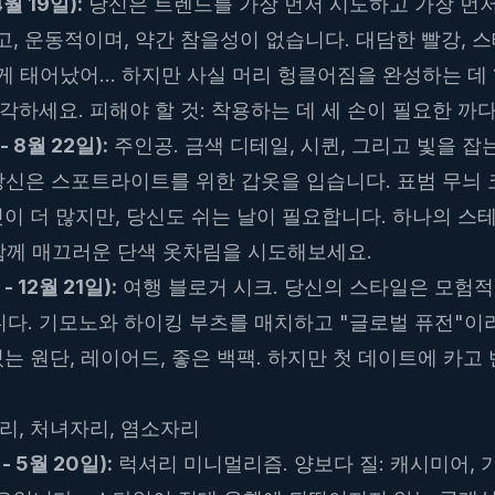
4월 19일):
당신은 트렌드를 가장 먼저 시도하고 가장 먼저
, 운동적이며, 약간 참을성이 없습니다. 대담한 빨강,
렇게 태어났어... 하지만 사실 머리 헝클어짐을 완성하는 데
각하세요. 피해야 할 것: 착용하는 데 세 손이 필요한 까
 8월 22일):
주인공. 금색 디테일, 시퀸, 그리고 빛을 잡는
당신은 스포트라이트를 위한 갑옷을 입습니다. 표범 무늬 코
것이 더 많지만, 당신도 쉬는 날이 필요합니다. 하나의 
 함께 매끄러운 단색 옷차림을 시도해보세요.
 12월 21일):
여행 블로거 시크. 당신의 스타일은 모험적
다. 기모노와 하이킹 부츠를 매치하고 "글로벌 퓨전"이
있는 원단, 레이어드, 좋은 백팩. 하지만 첫 데이트에 카
리, 처녀자리, 염소자리
 5월 20일):
럭셔리 미니멀리즘. 양보다 질: 캐시미어, 가