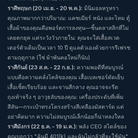
ราศีพฤษภ (20 เม.ย. - 20 พ.ค.):
มินิมอลหรูหรา
คุณภาพมากกว่าปริมาณ: แคชเมียร์ หนัง และไหม ตู้
เสื้อผ้าของคุณคือพอร์ตการลงทุน—ชิ้นคลาสสิกที่ไม่
เคยตกยุค แต่ระวังวัวภายใน: คุณจะใส่เสื้อสเวต
เตอร์ตัวเดิมเป็นเวลา 10 ปี ดูแลตัวเองด้วยการรีเฟรช
ตามฤดูกาล (ใช่ ผ้าพันคอใหม่ก็นับ)
ราศีกันย์ (23 ส.ค. - 22 ก.ย.):
ความพอดีที่สมบูรณ์
แบบคือความคลั่งไคล้ของคุณ เสื้อเบลเซอร์ตัดเย็บ
เสื้อเชิ้ตเรียบร้อย และจานสีกลาง คุณอาจจะรีด
ถุงเท้าจริง ๆ อาวุธลับของคุณ: เครื่องประดับที่เพิ่ม
สีสัน—กระเป๋าทรงโครงสร้างสีเหลืองมัสตาร์ด แต่
อย่าคิดมาก ความไม่สมบูรณ์เล็กน้อยก็น่าหลงใหล
ราศีมังกร (22 ธ.ค. - 19 ม.ค.):
พลัง CEO สไตล์ของ
คุณบอกว่า "ฉันมี 401(k) และฉันไม่กลัวที่จะใช้มัน"