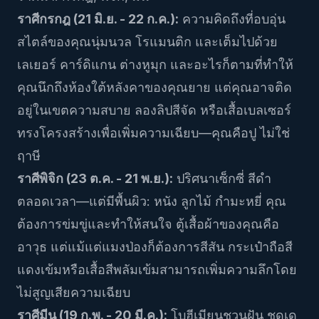
ราศีกรกฎ (21 มิ.ย. - 22 ก.ค.):
ความคิดถึงที่อบอุ่น
สไตล์ของคุณนุ่มนวล โรแมนติก และเต็มไปด้วย
เลเยอร์ คาร์ดิแกน ต่างหูมุก และอะไรก็ตามที่ทำให้
คุณนึกถึงห้องใต้หลังคาของคุณยาย แต่คุณอาจติด
อยู่ในเขตความสบาย ลองลิปสีจัด หรือเสื้อเบลเซอร์
ทรงโครงสร้างเพื่อเพิ่มความเฉียบ—คุณคือปู ไม่ใช่
ฤาษี
ราศีพิจิก (23 ต.ค. - 21 พ.ย.):
ปริศนาเซ็กซี่ สีดำ
ตลอดเวลา—แต่มีพื้นผิว: หนัง ลูกไม้ กำมะหยี่ คุณ
ต้องการข่มขู่และทำให้สนใจ ตู้เสื้อผ้าของคุณคือ
อาวุธ แต่แม้แต่แมงป่องก็ต้องการสีสัน กระเป๋าถือสี
แดงเข้มหรือเสื้อสีพลัมเข้มสามารถเพิ่มความลึกโดย
ไม่สูญเสียความเฉียบ
ราศีมีน (19 ก.พ. - 20 มี.ค.):
โบฮีเมียนชวนฝัน ชุดเด