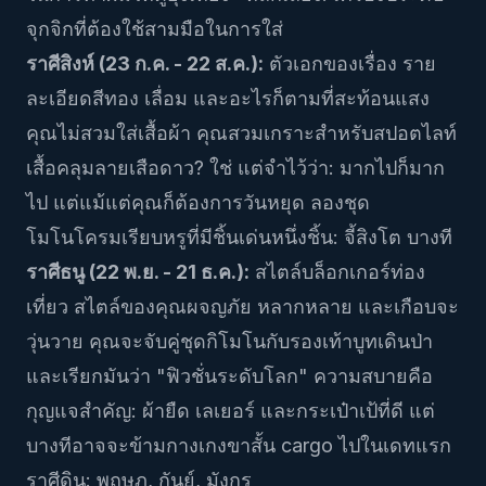
จุกจิกที่ต้องใช้สามมือในการใส่
ราศีสิงห์ (23 ก.ค. - 22 ส.ค.):
ตัวเอกของเรื่อง ราย
ละเอียดสีทอง เลื่อม และอะไรก็ตามที่สะท้อนแสง
คุณไม่สวมใส่เสื้อผ้า คุณสวมเกราะสำหรับสปอตไลท์
เสื้อคลุมลายเสือดาว? ใช่ แต่จำไว้ว่า: มากไปก็มาก
ไป แต่แม้แต่คุณก็ต้องการวันหยุด ลองชุด
โมโนโครมเรียบหรูที่มีชิ้นเด่นหนึ่งชิ้น: จี้สิงโต บางที
ราศีธนู (22 พ.ย. - 21 ธ.ค.):
สไตล์บล็อกเกอร์ท่อง
เที่ยว สไตล์ของคุณผจญภัย หลากหลาย และเกือบจะ
วุ่นวาย คุณจะจับคู่ชุดกิโมโนกับรองเท้าบูทเดินป่า
และเรียกมันว่า "ฟิวชั่นระดับโลก" ความสบายคือ
กุญแจสำคัญ: ผ้ายืด เลเยอร์ และกระเป๋าเป้ที่ดี แต่
บางทีอาจจะข้ามกางเกงขาสั้น cargo ไปในเดทแรก
ราศีดิน: พฤษภ, กันย์, มังกร