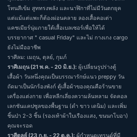
โทนสีเข้ม สูททรงพลัง และนาฬิกาที่ไม่มีวันตกยุค
แต่แม้แต่แพะก็ต้องผ่อนคลาย ลองเสื้อคอเต่า
แคชเมียร์นุ่มภายใต้เสื้อเบลเซอร์เพื่อให้ได้
บรรยากาศ " casual Friday" และไม่ กางเกง cargo
ยังไม่มืออาชีพ
ราศีลม: เมถุน, ตุลย์, กุมภ์
ราศีเมถุน (21 พ.ค. - 20 มิ.ย.):
ผู้เปลี่ยนรูปร่างตู้
เสื้อผ้า วันหนึ่งคุณเป็นบรรณารักษ์แนว preppy วัน
ถัดมาเป็นนักร้องพังก์ ตู้เสื้อผ้าของคุณคือร้านขาย
เครื่องแต่งกาย เพื่อหลีกเลี่ยงความล้นหลาม จัดคอล
เลกชันแคปซูลของพื้นฐาน (ดำ ขาว เดนิม) และเพิ่ม
ชิ้นป่า 2-3 ชิ้น (รองเท้าผ้าใบเรืองแสง, ขนนกโบอา)
คุณจะรอด
ราศีตุลย์ (23 ก.ย. - 22 ต.ค.):
ผู้กำหนดเทรนด์ที่มี