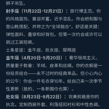
狮子吊坠。
射手座（11月22日-12月21日）：
旅行博主范。你
的风格冒险、兼容并蓄，近乎混乱。你会把和服与
登山靴搭配，并称之为“全球融合”。舒适是关键：
弹性面料、叠穿和好背包。但第一次约会或许可以
跳过工装短裤。
土象星座：金牛座、处女座、摩羯座
金牛座（4月20日-5月20日）：
奢华极简主义。
质量重于数量：羊绒、皮革和丝绸。你的衣橱是一
份投资组合——永不过时的经典单品。但小心内心
的公牛：你会一件毛衣穿10年。给自己来一次季节
性更新（是的，一条新围巾也算）。
处女座（8月23日-9月22日）：
完美剪裁是你的
执念。定制西装外套、利落纽扣衬衫和中性色调。