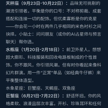
天秤座（9月23日-10月22日）：
品味无可挑剔的
潮流引领者。平衡是你的口号：不对称剪裁、成套
搭配和连接一切的配饰。但优柔寡断是你的克星
——你会花一小时在两件几乎相同的米色衬衫之间
抉择。小贴士：问问朋友（或你的
AI占星师与预言
聊天
）帮你选。
水瓶座（1月20日-2月18日）：
前卫外星人。想想
超大廓形、科技服装和回收电路板制成的个性首
饰。你不跟风，你引领风潮。但有时你看起来像科
幻片群演。用一件“正常”单品（如经典牛仔裤）来
平衡整体造型。
水象星座：巨蟹座、天蝎座、双鱼座
巨蟹座（6月21日-7月22日）：
舒适怀旧。你的风
格柔软、浪漫且层次丰富。开衫、珍珠耳环和任何