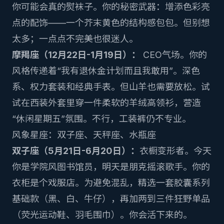
你可能会真的熨袜子。你的秘密武器：增添色彩亮
点的配饰——一个芥末黄色的结构感包包。但别想
太多；一点点不完美也很迷人。
摩羯座（12月22日-1月19日）：
CEO气场。你的
风格传递着“我有退休金计划而且我敢用”。深色
系、权力套装和经典手表。但山羊也需要放松。试
试在西装外套里穿一件柔软的羊绒高领衫，营造
“休闲星期五”氛围。不行，工装裤仍不专业。
风象星座：双子座、天秤座、水瓶座
双子座（5月21日-6月20日）：
衣橱变形者。今天
你是学院风图书馆员，明天是朋克摇滚歌手。你的
衣柜是个戏服店。为避免混乱，精选一套胶囊系列
基础款（黑、白、牛仔），再加两到三件狂野单品
（荧光运动鞋、羽毛围巾）。你会活下来的。