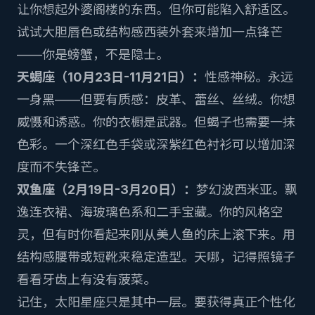
让你想起外婆阁楼的东西。但你可能陷入舒适区。
试试大胆唇色或结构感西装外套来增加一点锋芒
——你是螃蟹，不是隐士。
天蝎座（10月23日-11月21日）：
性感神秘。永远
一身黑——但要有质感：皮革、蕾丝、丝绒。你想
威慑和诱惑。你的衣橱是武器。但蝎子也需要一抹
色彩。一个深红色手袋或深紫红色衬衫可以增加深
度而不失锋芒。
双鱼座（2月19日-3月20日）：
梦幻波西米亚。飘
逸连衣裙、海玻璃色系和二手宝藏。你的风格空
灵，但有时你看起来刚从美人鱼的床上滚下来。用
结构感腰带或短靴来稳定造型。天哪，记得照镜子
看看牙齿上有没有菠菜。
记住，太阳星座只是其中一层。要获得真正个性化