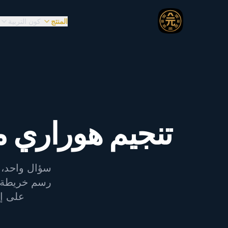
المنتج
كون التربية
تنجيم هوراري م
سؤال واحد، إ
رسم خريطة ف
على إر