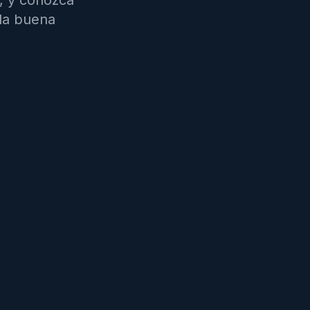
a, y conozca
 la buena
la