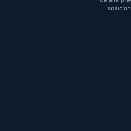
de alta pre
solucion
Su año d
zodiacal