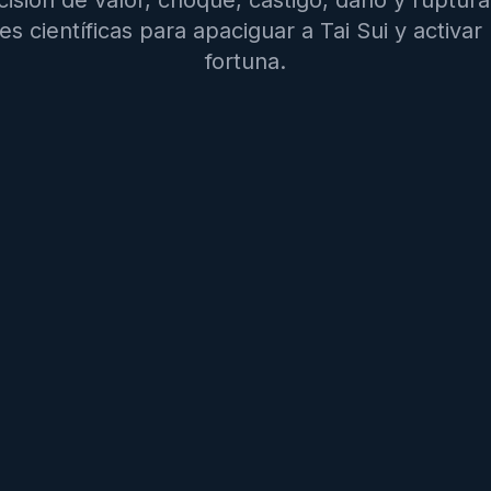
cisión de valor, choque, castigo, daño y ruptur
es científicas para apaciguar a Tai Sui y activar
fortuna.
e nacimiento (ubicar el signo
Año objetivo de cálculo
)
Calcular guía de conflicto y resolución de 
gravedad de Júpiter