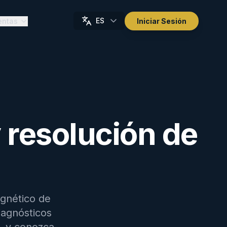
ES
entas
Iniciar Sesión
 resolución de
agnético de
iagnósticos