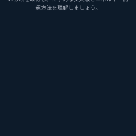
運方法を理解しましょう。
あなたの生まれ年（生肖を特定）
計算対象年
木星引力の衝突と化解ガイドを計算