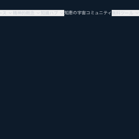
知恵の宇宙
コミュニティ
ース
精神的概念
知識ハブ
無料ツール