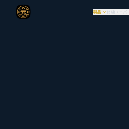
製品
修練ユニバ