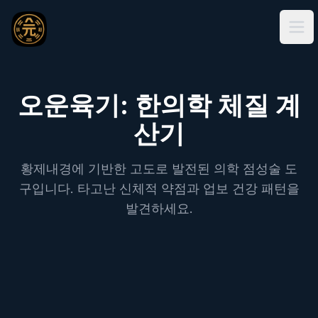
Ope
오운육기: 한의학 체질 계
산기
황제내경에 기반한 고도로 발전된 의학 점성술 도
구입니다. 타고난 신체적 약점과 업보 건강 패턴을
발견하세요.
오운육기 계산기