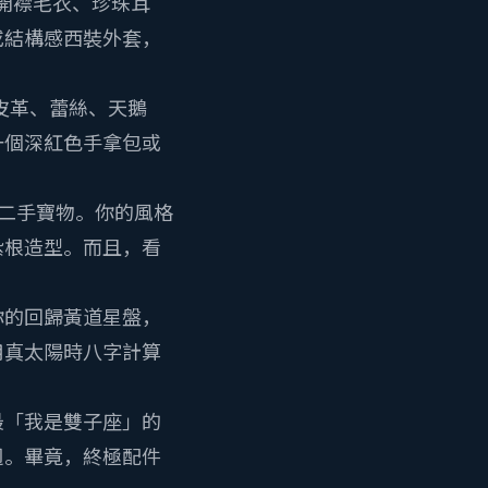
開襟毛衣、珍珠耳
或結構感西裝外套，
皮革、蕾絲、天鵝
一個深紅色手拿包或
二手寶物。你的風格
紮根造型。而且，看
你的
回歸黃道星盤
，
用
真太陽時八字計算
最「我是雙子座」的
週。畢竟，終極配件