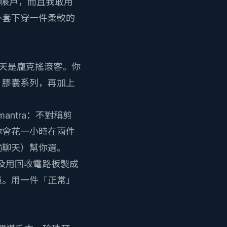
退休帳戶，而且我敢用
外套下穿一件柔軟的
天是龐克搖滾客。你
）膠囊系列，再加上
ntra：不對稱剪
你會花一小時在兩件
諭聊天
）幫你選。
及用回收電路板製成
員。用一件「正常」