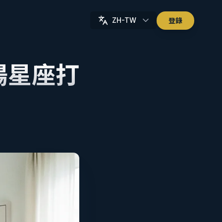
ZH-TW
登錄
陽星座打