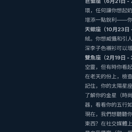
巨蟹座（6月21日 -
環，任何讓你想起
增添一點銳利——
天蠍座（10月23日 -
絨。你想威懾和引
深李子色襯衫可以
雙魚座（2月19日 -
空靈，但有時你看
在老天的份上，檢
記住，你的太陽星
了解你的金星（時
器
，看看你的五行
現在，我們想聽聽
東西？在社交媒體