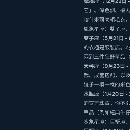
摩羯座（12月22日 -
它」。深色調、權
喀什米爾高領毛衣
風象星座：雙子座
雙子座（5月21日 -
的衣櫃是服裝店。
兩到三件狂野單品
天秤座（9月23日 -
裁、成套搭配，以
幾乎一模一樣的米
水瓶座（1月20日 -
的宣言珠寶。你不
單品（例如經典牛
水象星座：巨蟹座