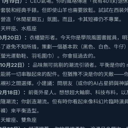
 1月19日）：
CEO氣場。你的風格傳達「我有401(k)
力套裝和經典手錶。但即使山羊也需要放鬆。試試在西装
，營造「休閒星期五」氛圍。而且，卡其短褲仍不專業。
、天秤座、水瓶座
 6月20日）：
衣櫃變形者。今天你是學院風圖書館員，明
為了避免不知所措，策劃一個基本款（黑色、白色、牛仔
（螢光運動鞋、羽毛圍巾）。你會挺過去的。
 10月22日）：
品味無可挑剔的潮流引領者。平衡是你的 ma
及能將一切串聯起來的配件。但猶豫不決是你的天敵——
色襯衫之間選擇。小建議：問朋友（或你的
AI占星師與神
 2月18日）：
前衛外星人。想想超大輪廓、科技布料，以
跟隨潮流；你創造潮流。但有時你看起來像科幻片臨時演
仔褲）來平衡造型。
、天蠍座、雙魚座