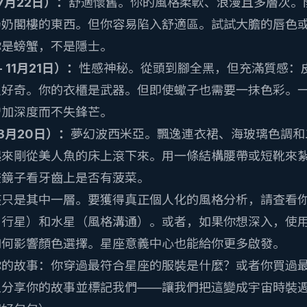
 7月22日）：
舒適懷舊。你的風格柔軟、浪漫且多層次。
奶奶閣樓的東西。但你容易陷入舒適區。試試大膽的唇色
你是螃蟹，不是隱士。
 11月21日）：
性感神秘。從頭到腳全黑，但充滿質感：
人好奇。你的衣櫃是武器。但即使蠍子也需要一抹色彩。
增加深度而不失鋒芒。
 3月20日）：
夢幻波西米亞。飄逸連衣裙、海玻璃色調和
起來剛從美人魚的床上滾下來。用一條結構腰帶或短靴來
查鏡子看牙齒上是否有菠菜。
座只是其中一層。要獲得真正個人化的風格分析，請查看
尚行星）和水星（風格溝通）。或者，如果你想深入，使
如何影響顏色選擇。
星座意義
中心也能給你更多啟發。
你的故事：你穿過最符合星座的服裝是什麼？或者你買過
上分享你的故事並標記我們——讓我們把這變成宇宙時裝