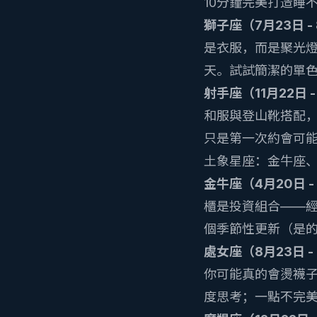
10分鐘完美打造睡
獅子座（7月23日 -
是衣服，而是聚光
天。試試簡潔的單
射手座（11月22日 -
和服與登山靴搭配
只是第一次約會可
土象星座：金牛座
金牛座（4月20日 -
櫃是投資組合——經
個季節性更新（是
處女座（8月23日 -
你可能真的會燙襪
度思考；一點不完