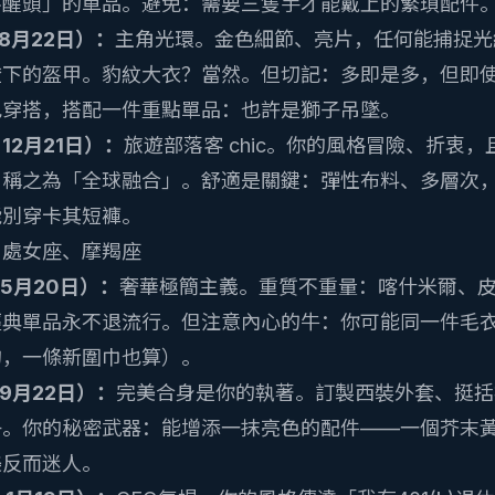
不醒頭」的單品。避免：需要三隻手才能戴上的繁瑣配件
 8月22日）：
主角光環。金色細節、亮片，任何能捕捉光
燈下的盔甲。豹紋大衣？當然。但切記：多即是多，但即
色穿搭，搭配一件重點單品：也許是獅子吊墜。
 12月21日）：
旅遊部落客 chic。你的風格冒險、折衷
，稱之為「全球融合」。舒適是關鍵：彈性布料、多層次
能別穿卡其短褲。
、處女座、摩羯座
 5月20日）：
奢華極簡主義。重質不重量：喀什米爾、
典單品永不退流行。但注意內心的牛：你可能同一件毛衣
的，一條新圍巾也算）。
 9月22日）：
完美合身是你的執著。訂製西裝外套、挺括
子。你的秘密武器：能增添一抹亮色的配件——一個芥末
美反而迷人。