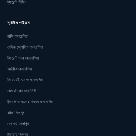
ট্যারোট রিডিং
স্থানীয় গাইডস
বাজি মালয়েশিয়া
বেদিক জ্যোতিষ মালয়েশিয়া
ট্যারোট পড়া মালয়েশিয়া
আইচিং মালয়েশিয়া
জি ওয়েই ডো শু মালয়েশিয়া
মালয়েশিয়ায় জ্যোতিষী
ট্যাংকি ও আত্মার মাধ্যম মালয়েশিয়া
বাজি সিঙ্গাপুর
ফেং শুই সিঙ্গাপুর
ট্যারোট সিঙ্গাপুর