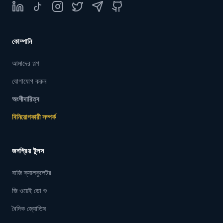
LinkedIn
TikTok
Instagram
Twitter
Telegram
GitHub
কোম্পানি
আমাদের গল্প
যোগাযোগ করুন
অংশীদারিত্ব
বিনিয়োগকারী সম্পর্ক
জনপ্রিয় টুলস
বাজি ক্যালকুলেটর
জি ওয়েই ডো শু
বৈদিক জ্যোতিষ