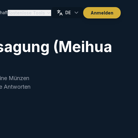
haft
DE
Kostenlose Tools
Anmelden
sagung (Meihua
Keine Münzen
ge Antworten