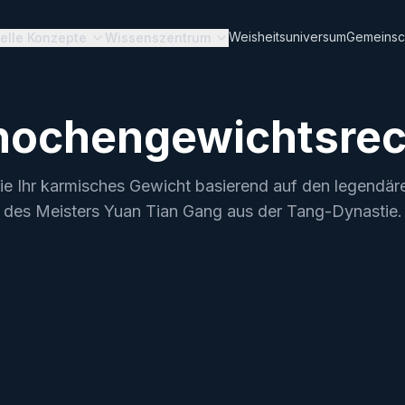
Weisheitsuniversum
Gemeinsc
uelle Konzepte
Wissenszentrum
Knochengewichtsr
ie Ihr karmisches Gewicht basierend auf den legendä
des Meisters Yuan Tian Gang aus der Tang-Dynastie.
ianGang Knochengewicht-Wah
" Ihres Schicksals und entdecken Sie die Gedichte des Sch