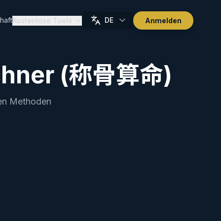
haft
DE
Kostenlose Tools
Anmelden
echner (称骨算命)
ren Methoden
rsagerei
icksals, die der Meister