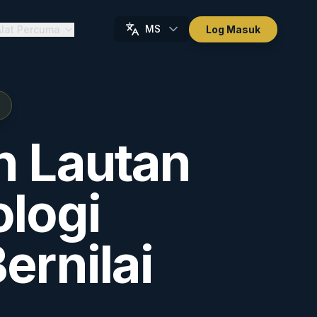
MS
Alat Percuma
Log Masuk
n Lautan
ologi
ernilai