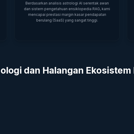
Berdasarkan analisis astrologi AI serentak awan
dan sistem pengetahuan ensiklopedia RAG, kami
mencapai prestasi margin kasar pendapatan
berulang (SaaS) yang sangat tinggi.
ologi dan Halangan Ekosistem
Suria Benar
Penghalang Per
Kuantum
carta tradisional merentas
Menggunakan cip P