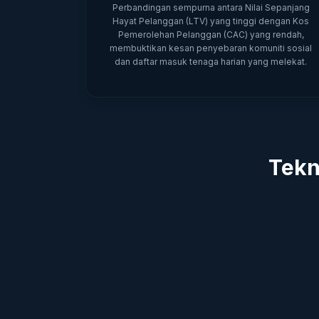
Perbandingan sempurna antara Nilai Sepanjang
Hayat Pelanggan (LTV) yang tinggi dengan Kos
Pemerolehan Pelanggan (CAC) yang rendah,
membuktikan kesan penyebaran komuniti sosial
dan daftar masuk tenaga harian yang melekat.
Tekn
Enjin Astronomi Waktu 
Berketepatan Tinggi
Menyelesaikan ralat maut dalam 