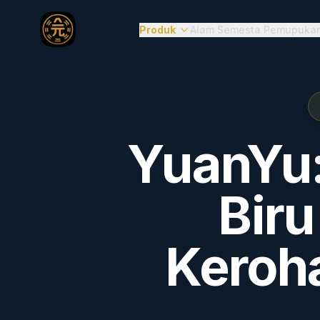
Produk
Alam Semesta Pemupuka
YuanYu:
Biru
Keroha