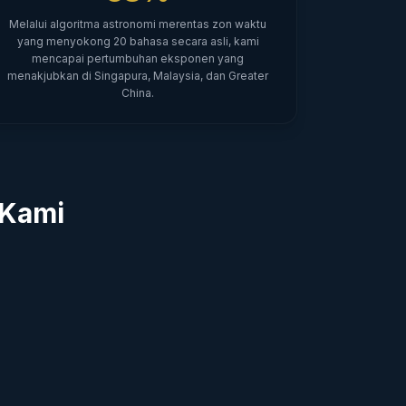
Melalui algoritma astronomi merentas zon waktu
yang menyokong 20 bahasa secara asli, kami
mencapai pertumbuhan eksponen yang
menakjubkan di Singapura, Malaysia, dan Greater
China.
 Kami
lindungan Fizikal Rawak
enjana Nombor Rawak Kuantum