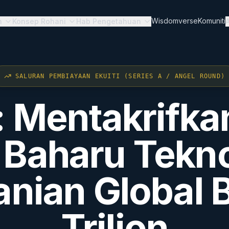
Wisdomverse
Komuniti
n
Konsep Rohani
Hab Pengetahuan
SALURAN PEMBIAYAAN EKUITI (SERIES A / ANGEL ROUND)
 Mentakrifka
 Baharu Tekn
nian Global B
Trilion