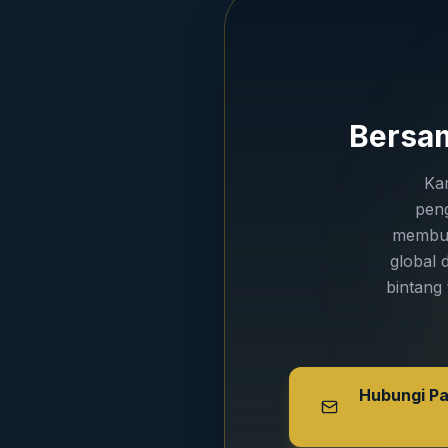
Bersam
Ka
peng
membuka
global 
bintang
Hubungi P