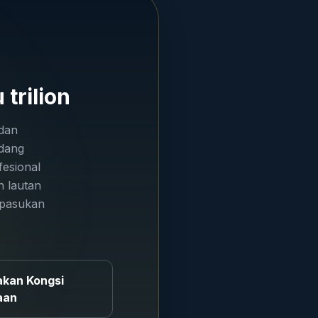
trilion
dan
edang
fesional
n lautan
 pasukan
akan Kongsi
aan