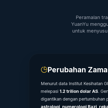
Peramalan tra
YuanYu menggun
untuk menyusun 
Perubahan Zama
Menurut data Institut Kesihatan 
melepasi
1.2 trilion dolar AS
. Ge
digantikan dengan pertumbuhan p
astrologi, numerologi Bazi, re