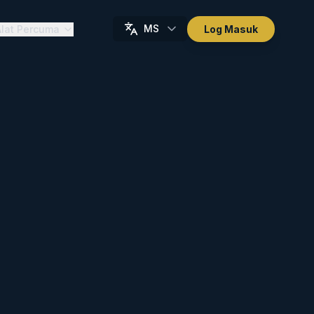
MS
Alat Percuma
Log Masuk