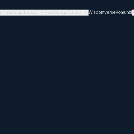
Wisdomverse
Komuniti
n
Konsep Rohani
Hab Pengetahuan