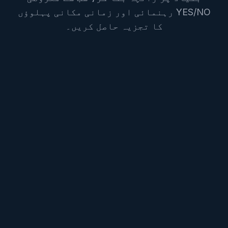
YES/NO رہنمائی اور زمانی مکانی پہلوؤں
کا تجزیہ حاصل کریں۔
اپنا سوال درج کریں
زندگی کے شعبے سے تعلق (گھر)
سوال پوچھتے وقت جغرافیائی مقام