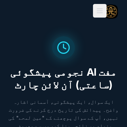
Open main menu
مفت AI نجومی پیشگوئی
(ساعتی) آن لائن چارٹ
ایک سوال، ایک پیشگوئی، آسمانی اشارہ
واضح۔ پیدائش کی تاریخ درج کرنے کی ضرورت
نہیں، آپ کے سوال پوچھنے کے "عین لمحے" کی
بنیاد پر زائچہ بنا کر، سب سے معروضی