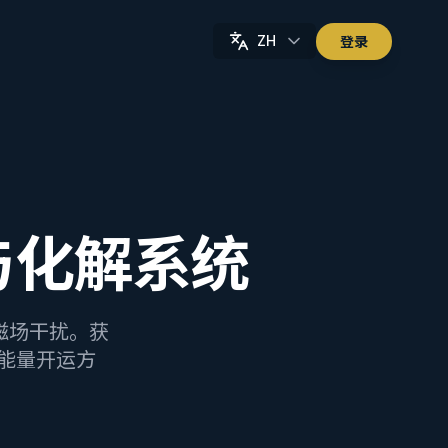
ZH
登录
与化解系统
”磁场干扰。获
能量开运方