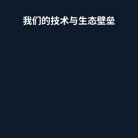
我们的技术与生态壁垒
高精度真太阳时天文引擎
解决传统排盘在跨时区、夏令时和地理经度偏差上
的致命错误。我们提供全网首个学术级精度、天文
学对齐的玄学排盘底座。
量子随机物理硬件保护屏障
利用量子随机数发生器（QRNG）芯片。这是我们
建立的不可被纯软件模拟的“物理护城河”，确保神