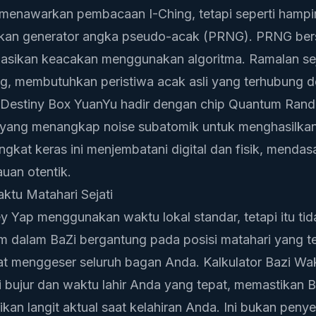
menawarkan pembacaan I-Ching, tetapi seperti hampir 
an generator angka pseudo-acak (PRNG). PRNG bersif
sikan keacakan menggunakan algoritma. Ramalan seja
ing, membutuhkan peristiwa acak asli yang terhubung 
 Destiny Box
YuanYu hadir dengan chip Quantum Ran
yang menangkap noise subatomik untuk menghasilkan 
gkat keras ini menjembatani digital dan fisik, mendas
uan otentik.
tu Matahari Sejati
y Yap menggunakan waktu lokal standar, tetapi itu tid
jam dalam BaZi bergantung pada posisi matahari yang
at menggeser seluruh bagan Anda.
Kalkulator Bazi Wak
bujur dan waktu lahir Anda yang tepat, memastikan 
kan langit aktual saat kelahiran Anda. Ini bukan peny