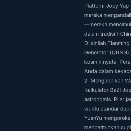
Platform Joey Yap 
mereka mengandalk
—mereka mensimula
dalam tradisi I-Ch
Di sinilah
Tianming
Generator (QRNG) 
kosmik nyata. Peran
Anda dalam kekaca
2. Mengabaikan Wak
Kalkulator BaZi Joe
astronomis. Pilar 
waktu standar dap
YuanYu mengoreksi 
mencerminkan cupli