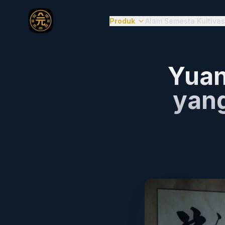
Produk
Alam Semesta Kultivas
Yuan
yan