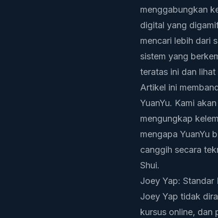
menggabungkan kebi
digital yang digam
mencari lebih dari 
sistem yang berkem
teratas ini dan lih
Artikel ini memban
YuanYu. Kami akan 
mengungkap kelem
mengapa YuanYu ber
canggih secara tek
Shui.
Joey Yap: Standar 
Joey Yap tidak dir
kursus online, dan 