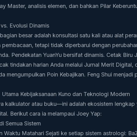
 Master, analisis elemen, dan bahkan Pilar Keberun
s vs. Evolusi Dinamis
gian besar adalah konsultasi satu kali atau alat peran
embacaan, tetapi tidak diperbarui dengan perubahan
nda. Pendekatan YuanYu bersifat dinamis.
Cetak Biru 
acak tindakan harian Anda melalui
Jurnal Merit Digital
,
a mengumpulkan Poin Kebajikan. Feng Shui menjadi pr
 Utama Kebijaksanaan Kuno dan Teknologi Modern
 kalkulator atau buku—ini adalah ekosistem lengkap
gital. Berikut cara ia melampaui Joey Yap:
 di Semua Sistem
Waktu Matahari Sejati ke setiap sistem astrologi: BaZ