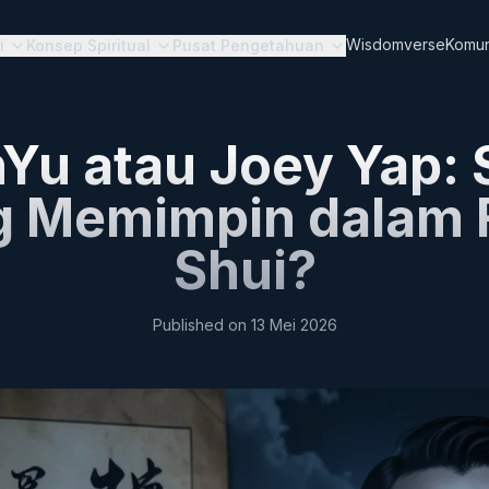
Wisdomverse
Komun
i
Konsep Spiritual
Pusat Pengetahuan
Yu atau Joey Yap: 
g Memimpin dalam 
Shui?
Published on
13 Mei 2026