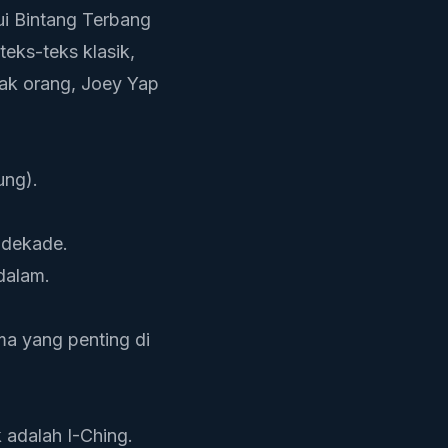
ui Bintang Terbang
eks-teks klasik,
nyak orang, Joey Yap
ung).
 dekade.
 dalam.
a yang penting di
 adalah I-Ching.