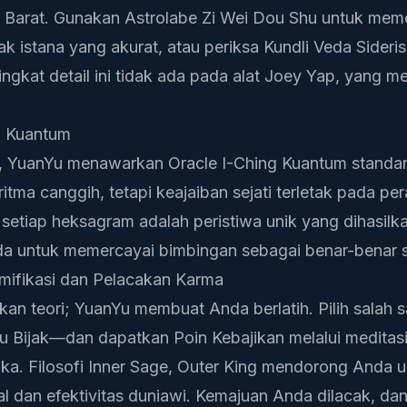
i Barat. Gunakan
Astrolabe Zi Wei Dou Shu
untuk meme
 istana yang akurat, atau periksa
Kundli Veda Sideris
ingkat detail ini tidak ada pada alat Joey Yap, yang
a Kuantum
ox, YuanYu menawarkan
Oracle I-Ching Kuantum
standar
tma canggih, tetapi keajaiban sejati terletak pada per
tiap heksagram adalah peristiwa unik yang dihasilkan 
 untuk memercayai bimbingan sebagai benar-benar s
amifikasi dan Pelacakan Karma
n teori; YuanYu membuat Anda berlatih. Pilih salah sa
u Bijak—dan dapatkan Poin Kebajikan melalui meditasi
ika. Filosofi
Inner Sage, Outer King
mendorong Anda u
al dan efektivitas duniawi. Kemajuan Anda dilacak, d