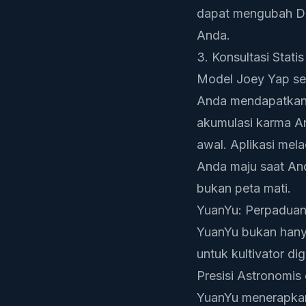
dapat mengubah Day
Anda.
3. Konsultasi Stati
Model Joey Yap seba
Anda mendapatkan p
akumulasi karma A
awal. Aplikasi mel
Anda maju saat And
bukan peta mati.
YuanYu: Perpaduan
YuanYu bukan hanya
untuk kultivator di
Presisi Astronomis
YuanYu menerapkan 