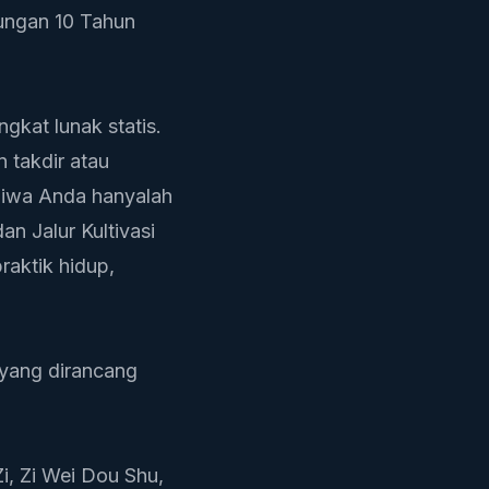
tungan 10 Tahun
gkat lunak statis.
 takdir atau
Jiwa
Anda hanyalah
 dan
Jalur Kultivasi
aktik hidup,
 yang dirancang
i, Zi Wei Dou Shu,