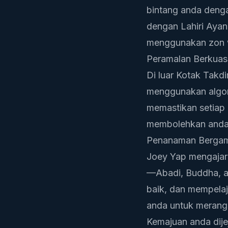
bintang anda deng
dengan Lahiri Ayan
menggunakan zon w
Peramalan Berkua
Di luar Kotak Tak
menggunakan algori
memastikan setiap h
membolehkan anda 
Penanaman Bergami
Joey Yap mengajar t
—Abadi, Buddha, at
baik, dan mempelaj
anda untuk merang
Kemajuan anda dij