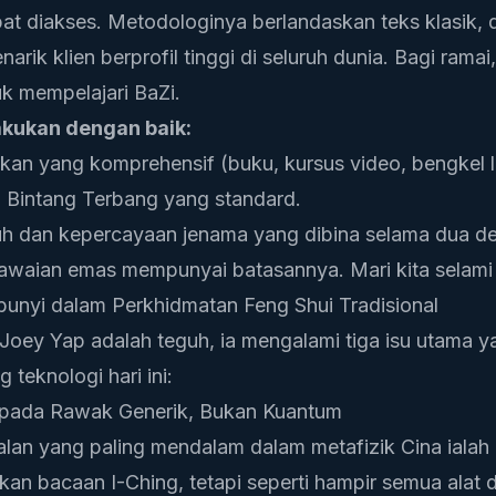
t diakses. Metodologinya berlandaskan teks klasik, 
rik klien berprofil tinggi di seluruh dunia. Bagi rama
uk mempelajari BaZi.
akukan dengan baik:
an yang komprehensif (buku, kursus video, bengkel 
 Bintang Terbang yang standard.
uh dan kepercayaan jenama yang dibina selama dua d
awaian emas mempunyai batasannya. Mari kita selami 
unyi dalam Perkhidmatan Feng Shui Tradisional
oey Yap adalah teguh, ia mengalami tiga isu utama y
 teknologi hari ini:
 pada Rawak Generik, Bukan Kuantum
alan yang paling mendalam dalam metafizik Cina ialah 
 bacaan I-Ching, tetapi seperti hampir semua alat dig