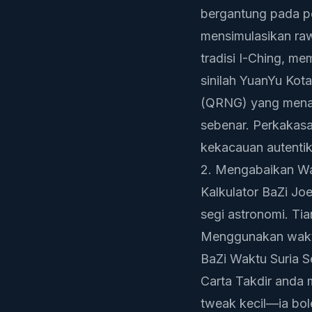
bergantung pada p
mensimulasikan ra
tradisi I-Ching, m
sinilah YuanYu
Kota
(QRNG) yang mena
sebenar. Perkakasa
kekacauan autentik
2. Mengabaikan Wa
Kalkulator BaZi Jo
segi astronomi. Ti
Menggunakan waktu
BaZi Waktu Suria 
Carta Takdir anda 
tweak kecil—ia bol