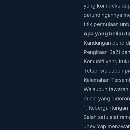
yang kompleks dapa
perundingannya mena
titik permulaan unt
Apa yang beliau l
Kandungan pendidik
Pengiraan BaZi dan
Komuniti yang kuk
Tetapi walaupun pi
Kelemahan Tersemb
Walaupun tawaran J
dunia yang didorong
1. Kebergantungan
Salah satu alat ram
Joey Yap menawarkan