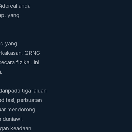
idereal
anda
ap, yang
rd yang
perkakasan. QRNG
ara fizikal. Ini
.
aripada tiga laluan
ditasi, perbuatan
uar
mendorong
 duniawi.
ngan keadaan