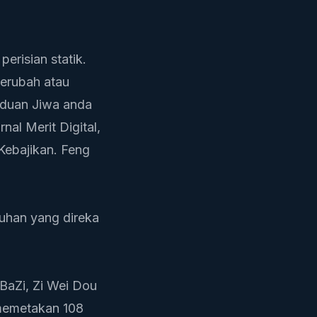
erisian statik.
berubah atau
duan Jiwa
anda
rnal Merit Digital
,
ebajikan. Feng
uhan yang direka
BaZi, Zi Wei Dou
memetakan 108