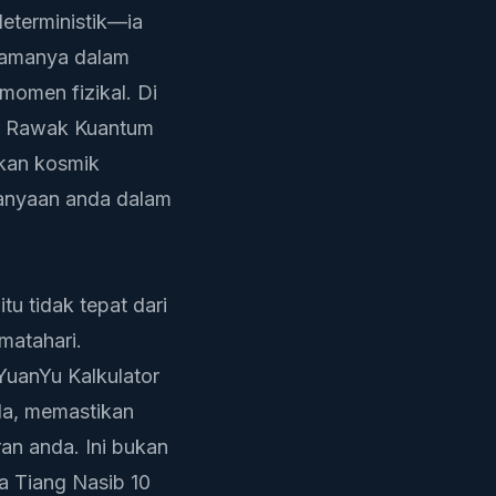
eterministik—ia
tamanya dalam
momen fizikal. Di
r Rawak Kuantum
kan kosmik
rtanyaan anda dalam
u tidak tepat dari
matahari.
 YuanYu
Kalkulator
da, memastikan
an anda. Ini bukan
a Tiang Nasib 10