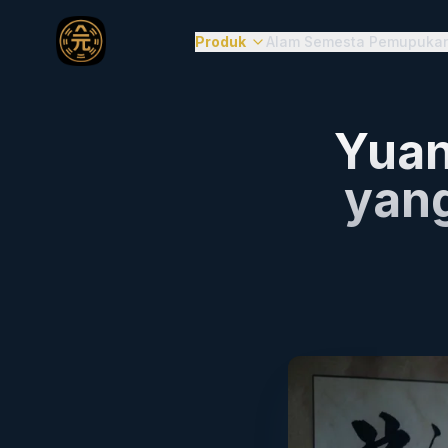
Produk
Alam Semesta Pemupuka
Yuan
yan