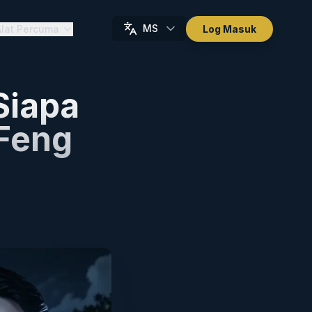
MS
Alat Percuma
Log Masuk
Siapa
Feng