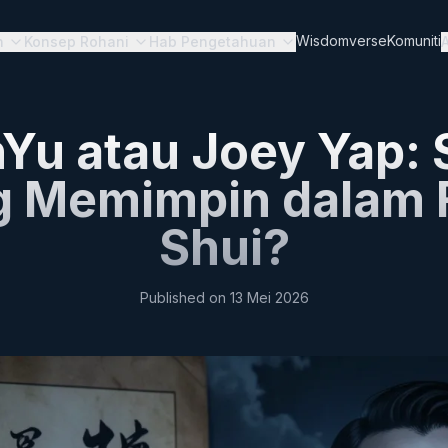
Wisdomverse
Komuniti
n
Konsep Rohani
Hab Pengetahuan
Yu atau Joey Yap: 
g Memimpin dalam 
Shui?
Published on
13 Mei 2026