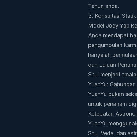
Tahun anda.
3. Konsultasi Stati
Model Joey Yap keba
Anda mendapat baca
pengumpulan karma
hanyalah permulaan.
dan
Laluan Penan
Shui menjadi amala
YuanYu: Gabungan 
YuanYu bukan sekad
untuk penanam digi
Ketepatan Astrono
YuanYu menggunakan
Shu, Veda, dan ast