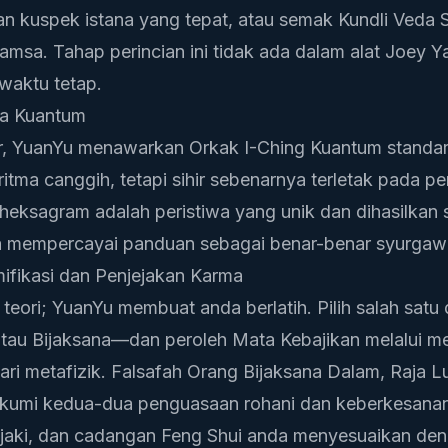
an kuspek istana yang tepat, atau semak
Kundli Veda S
amsa. Tahap perincian ini tidak ada dalam alat Joey Y
aktu tetap.
sa Kuantum
dir, YuanYu menawarkan
Orkak I-Ching Kuantum
standa
tma canggih, tetapi sihir sebenarnya terletak pada 
eksagram adalah peristiwa yang unik dan dihasilkan sec
mempercayai panduan sebagai benar-benar syurgawi
fikasi dan Penjejakan Karma
eori; YuanYu membuat anda berlatih. Pilih salah satu d
au Bijaksana—dan peroleh Mata Kebajikan melalui me
ari metafizik. Falsafah
Orang Bijaksana Dalam, Raja L
kumi kedua-dua penguasaan rohani dan keberkesanan
ejaki, dan cadangan Feng Shui anda menyesuaikan de