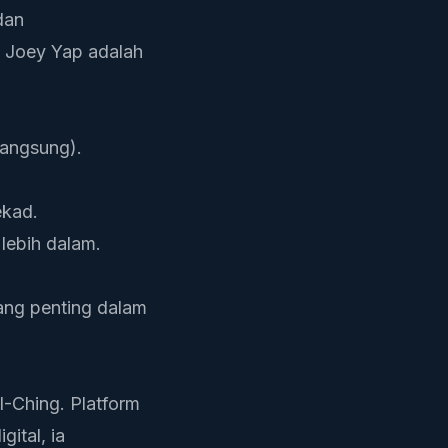
dan
i, Joey Yap adalah
langsung).
ekad.
lebih dalam.
ang penting dalam
I-Ching. Platform
ital, ia