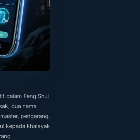
if dalam Feng Shui
esak, dua nama
 master, pengarang,
hui kepada khalayak
yang