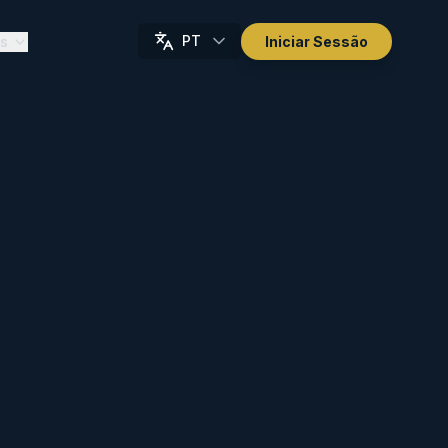
PT
as
Iniciar Sessão