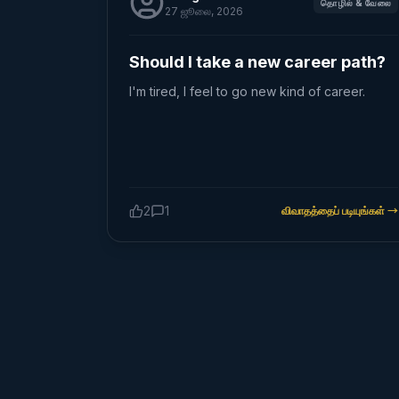
தொழில் & வேலை
27 ஜூலை, 2026
Should I take a new career path?
I'm tired, I feel to go new kind of career.
2
1
விவாதத்தைப் படியுங்கள்
→