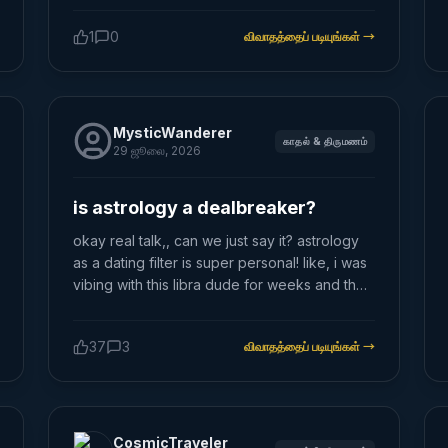
是獨立評測，也不討論吉凶，只分享排盤引擎的
1
0
விவாதத்தைப் படியுங்கள்
→
測試方法。案例日期都是合成資料，不是真實使
用者生辰。 我認為八字 AI 至少要分成兩層： 1.
確定性曆法引擎：處理時區、歷史夏令時間、節
氣、真太陽時、換日規則，產出結構化四柱。 2.
AI 解讀層：只讀取已計算完成的命盤，再解釋五
MysticWanderer
காதல் & திருமணம்
行、十神或大運；不應讓語言模型直接猜四柱。
29 ஜூலை, 2026
為了檢查第一層，我刻意選了三個接近時間邊界
的輸入，並固定採用 23:00 換日。真太陽時是另
is astrology a dealbreaker?
一份覆核結果，不會覆蓋原始鐘錶時間。 【案例
一：台北，22:58】 輸入：1990-06-15 22:58，
okay real talk,, can we just say it? astrology
Asia/Taipei，北緯 25.033、東經 121.5654 真太
as a dating filter is super personal! like, i was
陽時：23:03:58，校正 +5.97 分鐘 鐘錶時間四
vibing with this libra dude for weeks and then
柱：庚午／壬午／辛亥／己亥 真太陽時四柱：庚
BAM - he drops 'oh you're a sag? we’re not
午／壬午／壬子／庚子 校正不到六分鐘，卻剛好
compatible 🤷‍♂️'.. i mean, really bro?? lmfao.
37
3
விவாதத்தைப் படியுங்கள்
→
跨過 23:00，因此日柱和時柱同時改變。這說明
some ppl srsly swear by it, and i get it to
「校正量很小」不等於「結果影響很小」，關鍵
some extent—moon signs, rising, yadayada—
是出生時間離邊界多遠。 【案例二：烏魯木齊，
but are you gonna pass up on potential bomb
00:05】 輸入：1990-06-15 00:05，北緯
af connections just 'cause their star sign
43.8256、東經 87.6168 真太陽時：前一天
don’t align? still tho, no hate if ur doing it; do
CosmicTraveler