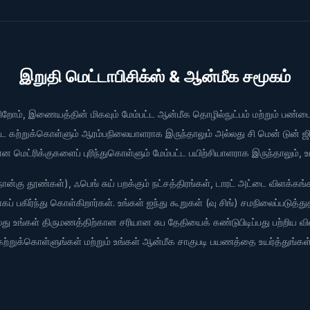
讀，而不是生成曆法結果？ 想複測上述輸入，可
version of meditation is just listening to
以使用這個繁中排盤頁；真太陽時是可選覆核，
instagram reels and zen music on spotify. i'm
目前明示採 23:00 換日： https://www.ba-
over here experiencing life and learning
zi.ai/zh-TW/calculator 也想請教大家：你們使
things the hard way, and they're in full yogi
用真太陽時時，會讓校正後時間同時決定日界和
mode acting like they're bringing peace to
இறுதி மெட்டாபிசிக்ஸ் & ஆன்மீக சமூகம்
時辰，還是只調整時辰？若出生地造成兩小時以
the universe... it's just all so annoying. can't i
上的修正，你們會優先看鐘錶時間、真太陽時，
just like live my life without being compared
還是把兩張命盤並列比較？ 這些問題沒有打算用
ிறோம், இணையத்தின் மிகவும் மேம்பட்ட ஆன்மீக தொழில்நுட்பம் மற்றும் பண்டை
to some pseudo-buddha??? anyone else
AI 取代流派判斷；我更希望工具先把規則、原始
dealing with a self-proclaimed spiritually
ற்றுக்கொள்ளும் ஆரம்பநிலையாளராக இருந்தாலும் அல்லது சி மென் டுன் ஜ
資料和計算結果說清楚。
superior ex???
ெட்ரிக்குகளைப் புரிந்துகொள்ளும் மேம்பட்ட பயிற்சியாளராக இருந்தாலும்
் நான்கு தூண்கள்), ஃபெங் சுய் பறக்கும் நட்சத்திரங்கள், டாரட் அட்டை விளக்க
 பகிர்ந்து கொள்கிறார்கள். உங்கள் ஐந்து கூறுகள் (வு சிங்) சமநிலைப்படுத்து
ு உங்கள் திருமணத்திற்கான சரியான சுப தேதியைக் கண்டுபிடிப்பது பற்றிய விவா
கற்றுக்கொள்ளுங்கள் மற்றும் உங்கள் ஆன்மீக சாகுபடி பயணத்தை உயர்த்துங்கள்