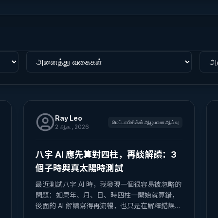
Ray Leo
மெட்டாபிசிக்ஸ் ஆழமான ஆய்வு
2 ஆக., 2026
八字 AI 應先算對四柱，再談解讀：3
個子時與真太陽時測試
最近測試八字 AI 時，我發現一個很容易被忽略的
問題：如果年、月、日、時四柱一開始就算錯，
後面的 AI 解讀寫得再流暢，也只是在解釋錯誤輸
入。 先說明利益關係：我參與 Ba-Zi.ai。以下不