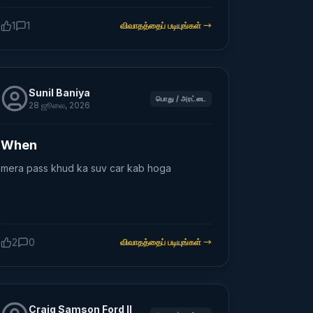
1
1
விவாதத்தைப் படியுங்கள்
→
Sunil Baniya
பொது / அரட்டை
28 ஜூலை, 2026
When
mera pass khud ka suv car kab hoga
2
0
விவாதத்தைப் படியுங்கள்
→
Craig Samson Ford II