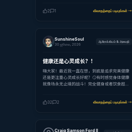
2
1
விவாதத்தைப் படியுங்கள்
→
SunshineSoul
ஆரோக்கியம் & அமைதி
30 ஜூலை, 2026
健康还是心灵成长？！
嗨大家！最近我一直在想，到底是追求完美健康
还是更注重心灵成长好呢？🙄有时感觉身体健康
就像场永无止境的战斗！完全健身或者饮食超难
坚持，那黑暗巧克力总是勾引我😂😂 反而心灵成
长感觉更有意义？！🤔 追求平静啊，冥想，跟朋
32
2
விவாதத்தைப் படியுங்கள்
→
友聊聊心事这些，对自己好像更有帮助哎。从心
理上舒服了，身体也就自然好些，是吧？有谁同
意吗？还是觉得健康才是王道？？给点意见吧，
兄弟姐妹们！！💪✨
Craig Samson Ford II