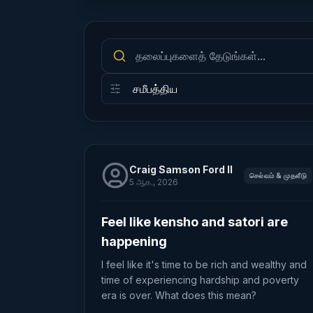
Craig Samson Ford II
செல்வம் & முதலீடு
5 ஆக., 2026
Feel like kensho and satori are
happening
I feel like it's time to be rich and wealthy and
time of experiencing hardship and poverty
era is over. What does this mean?