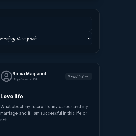
Rabia Maqsood
பொது / அரட்டை
31 ஜூலை, 2026
Love life
What about my future life my career and my
marriage and if i am successful in this life or
not