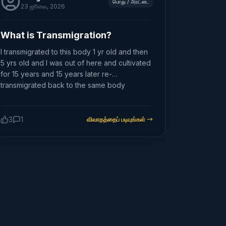
பொது / அரட்டை
23 ஜூலை, 2026
What is Transmigration?
I transmigrated to this body 1 yr old and then
5 yrs old and I was out of here and cultivated
for 15 years and 15 years later re-
transmigrated back to the same body
3
1
விவாதத்தைப் படியுங்கள்
→