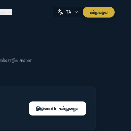
TA
கள்
உள்நுழைய
க நுண்ணறிவுகளை
இடுகையிட உள்நுழைக