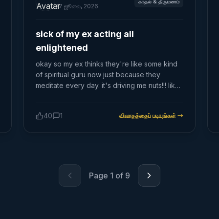
காதல் & திருமணம்
21:55:09，校正 -129.85 分鐘 鐘錶時間四柱：庚
what makes your heart twinkle ✨, i say. but
27 ஜூலை, 2026
午／壬午／辛亥／戊子 真太陽時四柱：庚午／壬
anyway, what do u guys think? anyone else
午／庚戌／丁亥 同樣使用 UTC+8 的民用時間，
had a star-crossed situation ruin a good thing
sick of my ex acting all
出生地經度差異仍可能很大。這種案例不適合由
or nah??
enlightened
工具偷偷「自動修正」，最好同時保留鐘錶時間
和真太陽時兩份結果，讓使用者按流派與實際情
okay so my ex thinks they're like some kind
況判斷。 【案例三：洛杉磯，23:05】 輸入：
of spiritual guru now just because they
1990-06-15 23:05，America/Los_Angeles，北
meditate every day. it's driving me nuts!!! like
緯 34.0522、西經 118.2437 真太陽時：
sure, meditation is cool, but just bc you sit on
22:11:35，並保留當時的 -07:00 夏令時間，校正
a cushion and hum a bit, doesn't make you
-53.42 分鐘 鐘錶時間四柱：庚午／壬午／壬子／
40
1
விவாதத்தைப் படியுங்கள்
→
gandhi or whatever. 🙄 we used to hang out
庚子 真太陽時四柱：庚午／壬午／辛亥／己亥 海
and talk about deep stuff all the time, u know,
外出生不能只套用今天的固定 UTC 偏移。若歷
like life, universe, all that cool cosmic stuff.
史夏令時間處理錯誤，真太陽時與四柱結果也可
but now every time i try to have a
能跟著偏移。 我目前會用以下清單檢查八字 AI：
conversation, all i get back are these
・是否保存原始出生時間，而不是靜默覆蓋？ ・
'enlightened' responses like their on a
Page
1
of
9
是否使用可信時區資料並處理歷史夏令時間？ ・
different plane or sumthin. they look down on
真太陽時是否為明確選項？ ・日界採 23:00 還是
me now, almost as if I'm just a mere mortal
00:00，是否清楚標示？ ・是否保存校正分鐘
who's yet to 'elevate my chakra' or
數、座標、規則與計算版本？ ・AI 是否只負責解
whatever. pls give me a break. plus like, their