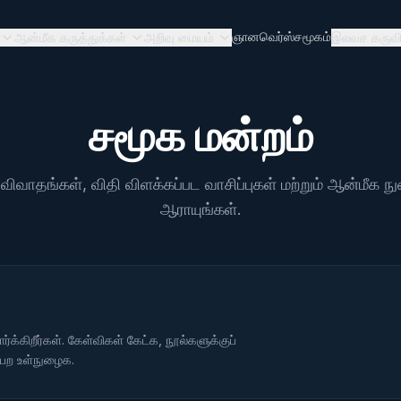
ஞானவெர்ஸ்
சமூகம்
ஆன்மீக கருத்துக்கள்
அறிவு மையம்
இலவச கருவி
சமூக மன்றம்
 விவாதங்கள், விதி விளக்கப்பட வாசிப்புகள் மற்றும் ஆன்மீ
ஆராயுங்கள்.
ார்க்கிறீர்கள். கேள்விகள் கேட்க, நூல்களுக்குப்
 பெற உள்நுழைக.