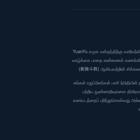
YuanYu சமூக மன்றத்திற்கு வரவேற்க
வாழ்க்கை பாதை எண்ணைக் கணக்கிட க
(紫微斗数) ஆகியவற்றின் சிக்கலான ம
எங்கள் உறுப்பினர்கள் பாசி (விதியின
பற்றிய நுண்ணறிவுகளை தீவிரமாகப்
வரைபடத்தைப் புரிந்துகொள்வது அல்லத