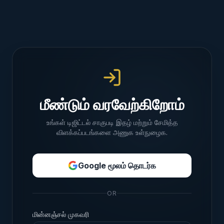
மீண்டும் வரவேற்கிறோம்
உங்கள் டிஜிட்டல் சாகுபடி இதழ் மற்றும் சேமித்த
விளக்கப்படங்களை அணுக உள்நுழைக.
Google மூலம் தொடர்க
OR
மின்னஞ்சல் முகவரி