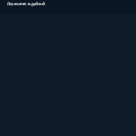
பிரபலமான கருவிகள்
பாசி கால்குலேட்டர்
சி வெய் டௌ ஷு
வேத ஜோதிடம்
டாரட் வாசிப்பு
உள்ளூர் வழிகாட்டிகள்
பாசி மலேசியா
வேத ஜோதிடம் மலேசியா
டாரட் வாசிப்பு மலேசியா
ஐ சிங் மலேசியா
சி வெய் டோ சு மலேசியா