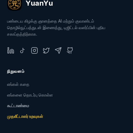
YuanYu
பண்டைய கிழக்கு ஞானத்தை AI மற்றும் குவாண்டம்
தொழில்நுட்பத்துடன் இணைத்து, டிஜிட்டல் வளர்ப்பின் புதிய
சகாப்தத்திற்காக.
LinkedIn
TikTok
Instagram
Twitter
Telegram
GitHub
நிறுவனம்
எங்கள் கதை
எங்களை தொடர்பு கொள்ள
கூட்டாண்மை
முதலீட்டாளர் உறவுகள்