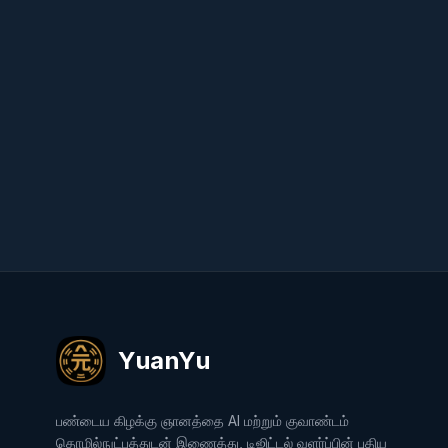
YuanYu (முழு பதிப்பு)
இதில் பெறுக
இத
Google Play
W
விரைவில் வருகிறது
App Store
YuanYu
பண்டைய கிழக்கு ஞானத்தை AI மற்றும் குவாண்டம்
தொழில்நுட்பத்துடன் இணைத்து, டிஜிட்டல் வளர்ப்பின் புதிய