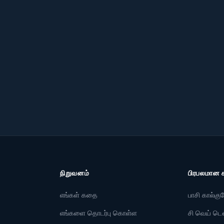
YuanYu
ில் திறக்கவும்
இதில் பெ
eb App
Googl
நிறுவனம்
பிரபலமான 
எங்கள் கதை
பாசி கால்குல
எங்களை தொடர்பு கொள்ள
சி வெய் ட