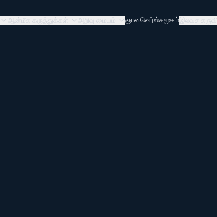
ஞானவெர்ஸ்
சமூகம்
ஆன்மீக கருத்துக்கள்
அறிவு மையம்
இலவச கருவி