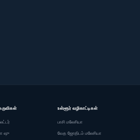
 Dao (ஜென் மற்றும் தியானம்)
றுக
இதில் பதிவிறக்கவும்
e Play
App Store
கருவிகள்
உள்ளூர் வழிகாட்டிகள்
ேட்டர்
பாசி மலேசியா
ௌ ஷு
வேத ஜோதிடம் மலேசியா