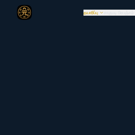
தயாரிப்பு
சாகுபடி பிரபஞ்சம்