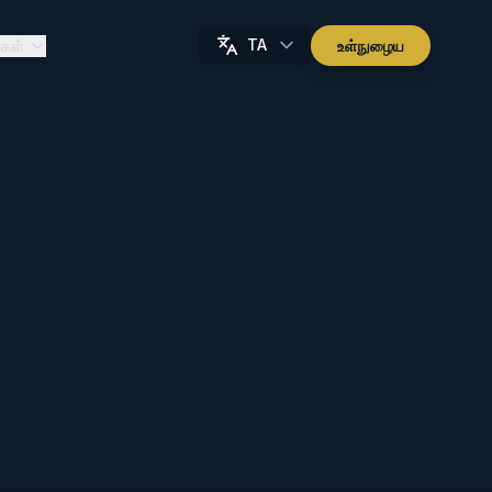
TA
கள்
உள்நுழைய