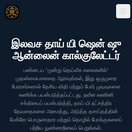
Ope
இலவச தாய் யி ஷென் ஷு
ஆன்லைன் கால்குலேட்டர்
பண்டைய 'மூன்று தெய்வீக கலைகளில்'
முதன்மையானதை ஆராயுங்கள், இது ஒருமுறை
பேரரசர்களால் தேசிய விதி மற்றும் போர் முடிவுகளை
கணிக்க பயன்படுத்தப்பட்டது. நவீன கணினி
சக்தியைப் பயன்படுத்தி, தாய் யி நட்சத்திர
தேவதைகளை அமைத்து, அடுத்த தசாப்தத்தின்
மேக்ரோ பொருளாதார மற்றும் தொழில் போக்குகளைப்
பற்றிய நுண்ணறிவைப் பெறுங்கள்.