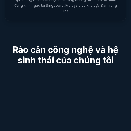
đáng kinh ngạc tại Singapore, Malaysia và khu vực Đại Trung
Hoa.
Rào cản công nghệ và hệ
sinh thái của chúng tôi
Công cụ thiên văn thời gian mặt trời
thực độ chính xác cao
Giải quyết các lỗi nghiêm trọng trong lập bảng
truyền thống khi xử lý múi giờ, giờ mùa hè và độ
lệch kinh độ địa lý. Chúng tôi cung cấp nền tảng