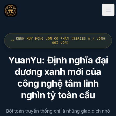
Ope
KÊNH HUY ĐỘNG VỐN CỔ PHẦN (SERIES A / VÒNG
GỌI VỐN)
YuanYu: Định nghĩa đại
dương xanh mới của
công nghệ tâm linh
nghìn tỷ toàn cầu
Bói toán truyền thống chỉ là những giao dịch nhỏ