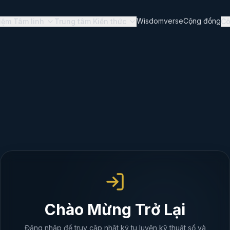
Wisdomverse
Cộng đồng
iệm Tâm linh
Trung tâm Kiến thức
Cô
Chào Mừng Trở Lại
Đăng nhập để truy cập nhật ký tu luyện kỹ thuật số và