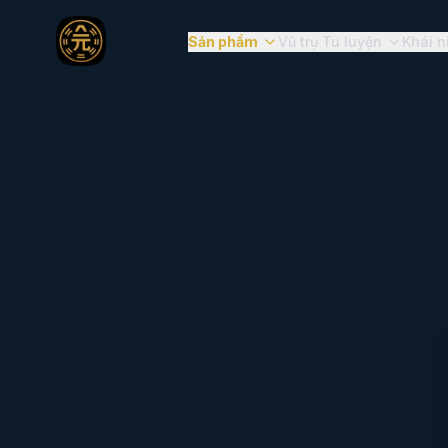
Sản phẩm
Vũ trụ Tu luyện
Khái n