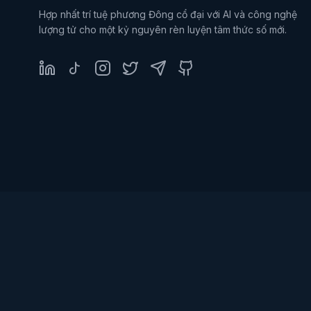
Hợp nhất trí tuệ phương Đông cổ đại với AI và công nghệ
lượng tử cho một kỷ nguyên rèn luyện tâm thức số mới.
LinkedIn
TikTok
Instagram
Twitter
Telegram
GitHub