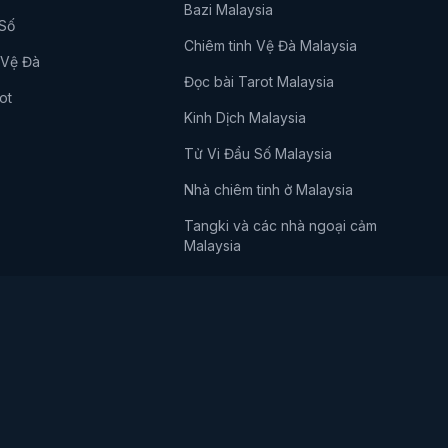
Bazi Malaysia
 Số
Chiêm tinh Vệ Đà Malaysia
 Vệ Đà
Đọc bài Tarot Malaysia
ot
Kinh Dịch Malaysia
Tử Vi Đẩu Số Malaysia
Nhà chiêm tinh ở Malaysia
Tangki và các nhà ngoại cảm
Malaysia
Bazi Singapore
Phong Thủy Singapore
Tarot Singapore
Kinh Dịch Singapore
YuanYu đấu với Singapore
Masters