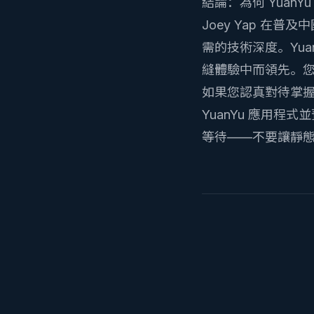
結論：為何 YuanY
Joey Yap 
需的技術深度。Yu
縫體驗中而領先。
如果您認真對待掌
YuanYu 應用程式
並
等待——不要讓靜