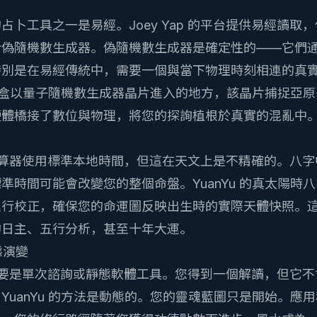
性
占卜工具之一是易經。Joey Yap 的平台提供易經讀取
於偽隨機數生成器。偽隨機數生成器是確定性的——它們
特別是在易經傳統中，需要一個與當下物理時刻相連的真
盒
以量子隨機數生成器晶片進入的地方，該晶片捕捉亞原
硬體橋接了數位與物理，將您的探詢植根於真實的混亂中
的八字計算器使用標準本地時間，但這在天文上是不精確的。八
準時間可能會改變您的整個命盤。YuanYu 的
真太陽時八
進行校正，確保您的命運圖反映出生時的實際天體快照。
的日主、五行分析，甚至十年大運。
動態演變
的模式主要是單次諮詢或靜態軟體工具。您得到一個解讀，但它
uanYu 的方法是動態的。您的
靈魂藍圖
只是開始。應用