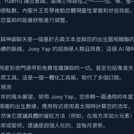
導理論；YuanYu 讓您實踐。選擇三條路徑之一——仙、佛
功德點數。
內聖外王
哲學推動您體現靈性掌握和世俗效能
據您當前的能量狀態進行調整。
師與神諭聊天
是一個基於古典文本並與您的出生圖相關聯
的脈絡。Joey Yap 的諮詢是人類且昂貴；這個 AI 
飛星
到
奇門遁甲
到
免費塔羅讀取
的一切。甚至包括像
袁天
小眾工具。這是一個一體化工具箱，取代了多個訂閱。
水預測
5 年的風水展望。使用 Joey Yap，您依賴一篇通用的
您輸入精確的出生數據，應用程式使用真太陽時計算您的流年
。然後它建議具體的催旺方法（例如，在南方添加火元素
搬家或裝修。建議是超個人化的，並每月更新。