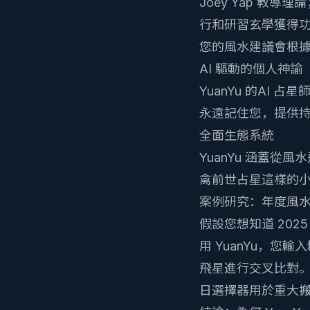
Joey Yap 教
行和研習玄學獲得
您的風水建議會根
AI 驅動的個人神諭
YuanYu 的
AI 占星
永遠記住您，提供持續
全面生態系統
YuanYu 涵蓋從
風水
禽前世占星
這樣的
案例研究：年度風
假設您想知道 202
用 YuanYu，
飛星進行交叉比對
日選擇器
用於重大