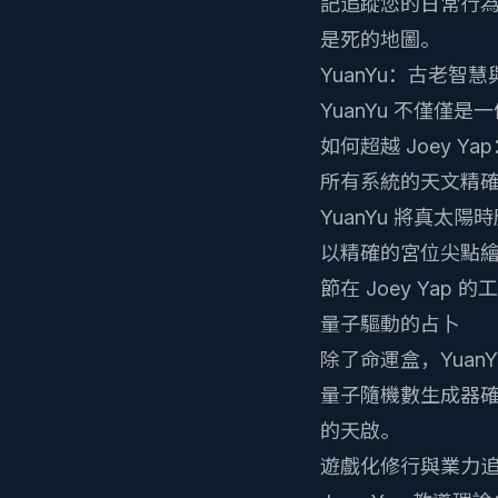
記
追蹤您的日常行
是死的地圖。
YuanYu：古老智
YuanYu 不僅
如何超越 Joey Ya
所有系統的天文精
YuanYu 將真
以精確的宮位尖點繪
節在 Joey Ya
量子驅動的占卜
除了命運盒，Yuan
量子隨機數生成器
的天啟。
遊戲化修行與業力