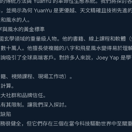
Yap 的傳統方法與 YuanYu 的革命性生態系統。我們將探
，並揭示為何 YuanYu 是更優越、天文精確且技術先進
造和風水的人。
統八字與風水的黃金標準
無疑是中國玄學領域的重量級人物。他的書籍、線上課程和軟體
了數十萬人。他擅長使複雜的八字和飛星風水變得易於理
詢吸引了全球高端客戶。對許多人來說，Joey Yap 是
書籍、視頻課程、現場工作坊）。
星計算。
強大社群和品牌信任。
也有其限制。讓我們深入探討。
藏缺陷
p 的服務很健全，但它們存在三個在當今科技驅動世界中至關