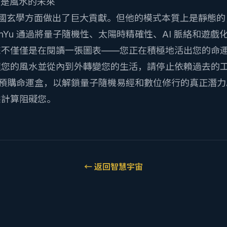
u 是風水的未來
在普及中國玄學方面做出了巨大貢獻。但他的模式本質上是靜態
anYu 通過將量子隨機性、太陽時精確性、AI 脈絡和遊
您不僅僅是在閱讀一張圖表——您正在積極地活出您的命
握您的風水並從內到外轉變您的生活，請停止依賴過去的
預購命運盒，以解鎖量子隨機易經和數位修行的真正潛力
態計算阻礙您。
←
返回智慧宇宙