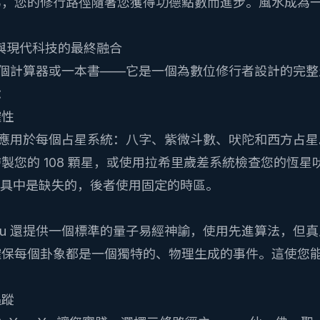
為，您的
修行路徑
隨著您獲得功德點數而進步。風水成為
慧與現代科技的最終融合
僅是一個計算器或一本書——它是一個為數位修行者設計的完
p：
確性
太陽時應用於每個占星系統：八字、紫微斗數、吠陀和西方占
製您的 108 顆星，或使用拉希里歲差系統檢查您的
恆星吠陀
p 的工具中是缺失的，後者使用固定的時區。
Yu 還提供一個標準的
量子易經神諭
，使用先進算法，但真
確保每個卦象都是一個獨特的、物理生成的事件。這使您
追蹤