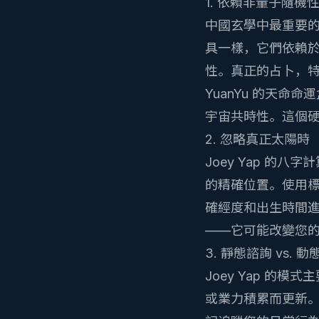
1. 依賴非量子隨機
中國玄學中最重要的
具一樣，它們依賴
性。真正的占卜，
YuanYu 的
天命命運
宇宙共時性。這個
2. 忽略真正太陽時
Joey Yap 
的精確位置。使用標
確經度和出生時間
——它可能改變您
3. 靜態諮詢 vs. 
Joey Yap 
或業力積累而更新。Y