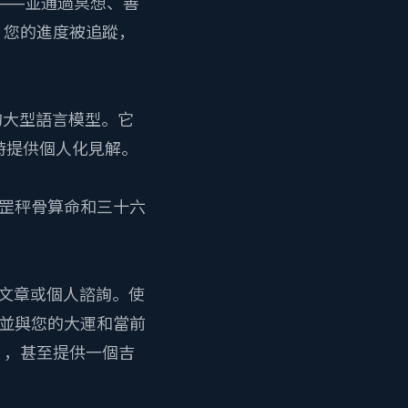
、聖——並通過冥想、善
。您的進度被追蹤，
的大型語言模型。它
隨時提供個人化見解。
罡秤骨算命
和
三十六
年度文章或個人諮詢。使
，並與您的大運和當前
），甚至提供一個
吉